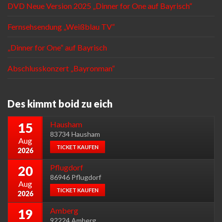
DVD Neue Version 2025 „Dinner for One auf Bayrisch“
Fernsehsendung „Weißblau TV“
„Dinner for One“ auf Bayrisch
Abschlusskonzert „Bayronman“
Des kimmt boid zu eich
Hausham
15
83734 Hausham
Aug
TICKET KAUFEN
2026
Pflugdorf
20
86946 Pflugdorf
Aug
TICKET KAUFEN
2026
Amberg
19
92224 Amberg