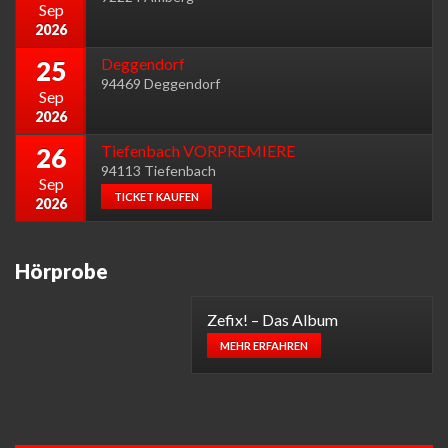
Sep
2026
Deggendorf
25
94469 Deggendorf
Sep
2026
Tiefenbach VORPREMIERE
26
94113 Tiefenbach
Sep
TICKET KAUFEN
2026
Hörprobe
Zefix! – Das Album
MEHR ERFAHREN