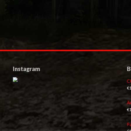
Instagram
B
C
€
Ä
€
F