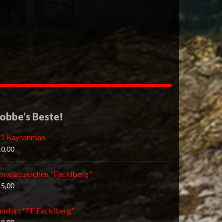
obbe’s Beste!
D Bayronman
10,00
rmelabzeichen "Facklberg"
15,00
anshirt "FF Facklberg"