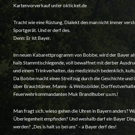
Kartenvorverkauf unter okticket.de
Tracht wie eine Rüstung, Dialekt den man nicht immer verste
Sportgerät. Und er derf des.
Denn: Er ist Bayer.
Im neuen Kabarettprogramm von Bobbe, wird der Bayer als
halb Stammtischlegende, voll bewaffnet mit derber Ausdru
und einem Trinkverhalten, das medizinisch bedenklich, kultu
Da Bobbe macht einen Streifzug durch die Geschichte und 
über Brauchtümer, Manns- & Weibsbilder, Dorffestverhaltens
Feuerwehrkommandanten Muk Brandlhuber u.v.m.!
Man fragt sich, wieso gehen die Uhren in Bayern anders? W
Überlegenheit empfinden? Und weshalb darf ein Bayer Din
werden? „Des is halt so bei uns“ – a Bayer derf des!