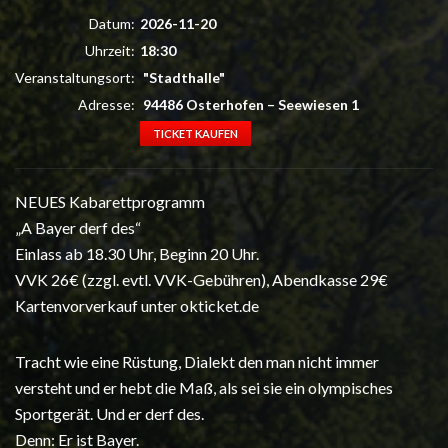
Datum:
2026-11-20
Uhrzeit:
18:30
Veranstaltungsort:
"Stadthalle"
Adresse:
94486 Osterhofen
–
Seewiesen 1
TICKET KAUFEN
NEUES Kabarettprogramm
„A Bayer derf des“
Einlass ab 18.30 Uhr, Beginn 20 Uhr.
VVK 26€ (zzgl. evtl. VVK-Gebühren), Abendkasse 29€
Kartenvorverkauf unter okticket.de
Tracht wie eine Rüstung, Dialekt den man nicht immer
versteht und er hebt die Maß, als sei sie ein olympisches
Sportgerät. Und er derf des.
Denn: Er ist Bayer.