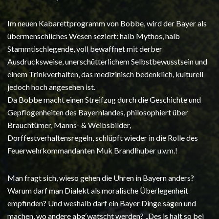
Im neuen Kabarettprogramm von Bobbe, wird der Bayer als
übermenschliches Wesen seziert: halb Mythos, halb
Stammtischlegende, voll bewaffnet mit derber
Ausdrucksweise, unerschütterlichem Selbstbewusstsein und
einem Trinkverhalten, das medizinisch bedenklich, kulturell
jedoch hoch angesehen ist.
Da Bobbe macht einen Streifzug durch die Geschichte und
Gepflogenheiten des Bayernlandes, philosophiert über
Brauchtümer, Manns- & Weibsbilder,
Dorffestverhaltensregeln, schlüpft wieder in die Rolle des
Feuerwehrkommandanten Muk Brandlhuber u.v.m.!
Man fragt sich, wieso gehen die Uhren in Bayern anders?
Warum darf man Dialekt als moralische Überlegenheit
empfinden? Und weshalb darf ein Bayer Dinge sagen und
machen, wo andere abg‘watscht werden? „Des is halt so bei