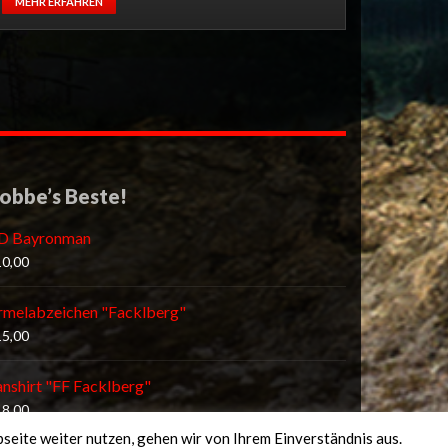
MEHR ERFAHREN
obbe’s Beste!
D Bayronman
10,00
rmelabzeichen "Facklberg"
15,00
anshirt "FF Facklberg"
18,00
seite weiter nutzen, gehen wir von Ihrem Einverständnis aus.