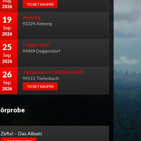
Aug
TICKET KAUFEN
2026
Amberg
19
92224 Amberg
Sep
2026
Deggendorf
25
94469 Deggendorf
Sep
2026
Tiefenbach VORPREMIERE
26
94113 Tiefenbach
Sep
TICKET KAUFEN
2026
örprobe
Zefix! – Das Album