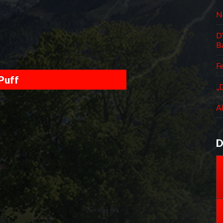
N
D
B
F
Puff
„D
A
D