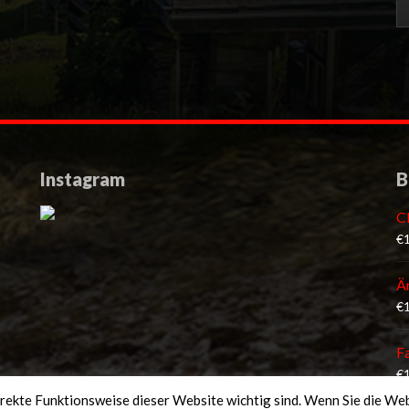
Instagram
B
C
€
Ä
€
F
€
rrekte Funktionsweise dieser Website wichtig sind. Wenn Sie die Web