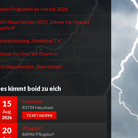
eues Programm ab Herbst 2026
VD Neue Version 2025 „Dinner for One auf
ayrisch“
ernsehsendung „Weißblau TV“
inner for One“ auf Bayrisch
bschlusskonzert „Bayronman“
es kimmt boid zu eich
Hausham
15
83734 Hausham
Aug
TICKET KAUFEN
2026
Pflugdorf
20
86946 Pflugdorf