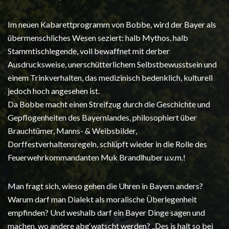
Im neuen Kabarettprogramm von Bobbe, wird der Bayer als
übermenschliches Wesen seziert: halb Mythos, halb
Stammtischlegende, voll bewaffnet mit derber
Ausdrucksweise, unerschütterlichem Selbstbewusstsein und
einem Trinkverhalten, das medizinisch bedenklich, kulturell
jedoch hoch angesehen ist.
Da Bobbe macht einen Streifzug durch die Geschichte und
Gepflogenheiten des Bayernlandes, philosophiert über
Brauchtümer, Manns- & Weibsbilder,
Dorffestverhaltensregeln, schlüpft wieder in die Rolle des
Feuerwehrkommandanten Muk Brandlhuber u.v.m.!
Man fragt sich, wieso gehen die Uhren in Bayern anders?
Warum darf man Dialekt als moralische Überlegenheit
empfinden? Und weshalb darf ein Bayer Dinge sagen und
machen, wo andere abg‘watscht werden? „Des is halt so bei