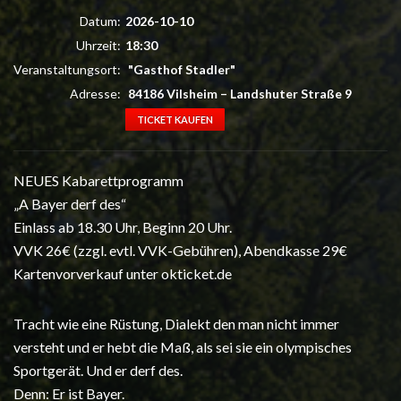
Datum:
2026-10-10
Uhrzeit:
18:30
Veranstaltungsort:
"Gasthof Stadler"
Adresse:
84186 Vilsheim
–
Landshuter Straße 9
TICKET KAUFEN
NEUES Kabarettprogramm
„A Bayer derf des“
Einlass ab 18.30 Uhr, Beginn 20 Uhr.
VVK 26€ (zzgl. evtl. VVK-Gebühren), Abendkasse 29€
Kartenvorverkauf unter okticket.de
Tracht wie eine Rüstung, Dialekt den man nicht immer
versteht und er hebt die Maß, als sei sie ein olympisches
Sportgerät. Und er derf des.
Denn: Er ist Bayer.