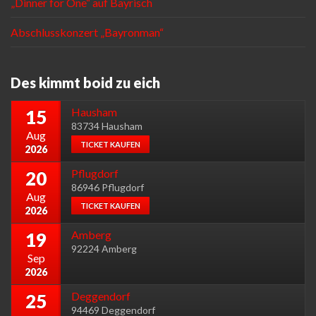
„Dinner for One“ auf Bayrisch
Abschlusskonzert „Bayronman“
Des kimmt boid zu eich
Hausham
15
83734 Hausham
Aug
TICKET KAUFEN
2026
Pflugdorf
20
86946 Pflugdorf
Aug
TICKET KAUFEN
2026
Amberg
19
92224 Amberg
Sep
2026
Deggendorf
25
94469 Deggendorf