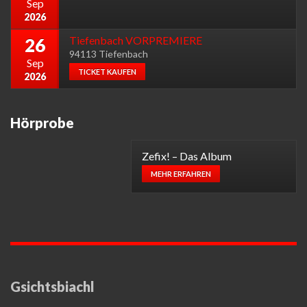
Sep
2026
Tiefenbach VORPREMIERE
26
94113 Tiefenbach
Sep
TICKET KAUFEN
2026
Hörprobe
Zefix! – Das Album
MEHR ERFAHREN
Gsichtsbiachl