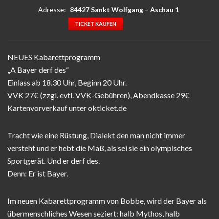
Adresse:
84427 Sankt Wolfgang
–
Aschau 1
TICKET KAUFEN
NEUES Kabarettprogramm
„A Bayer derf des“
Einlass ab 18.30 Uhr, Beginn 20 Uhr.
VVK 27€ (zzgl. evtl. VVK-Gebühren), Abendkasse 29€
Kartenvorverkauf unter okticket.de
Tracht wie eine Rüstung, Dialekt den man nicht immer
versteht und er hebt die Maß, als sei sie ein olympisches
Sportgerät. Und er derf des.
Denn: Er ist Bayer.
Im neuen Kabarettprogramm von Bobbe, wird der Bayer als
übermenschliches Wesen seziert: halb Mythos, halb