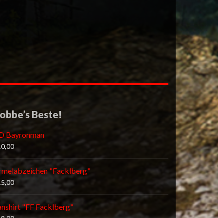
obbe’s Beste!
D Bayronman
10,00
rmelabzeichen "Facklberg"
15,00
anshirt "FF Facklberg"