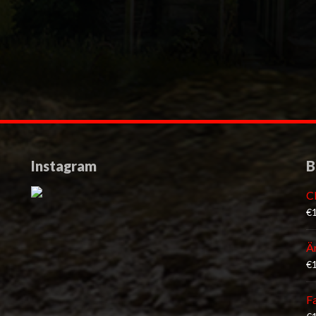
Instagram
B
C
€
Ä
€
F