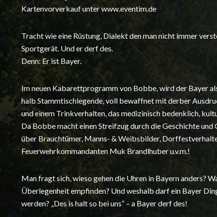
Kartenvorverkauf unter www.eventim.de
Tracht wie eine Rüstung, Dialekt den man nicht immer verste
Sportgerät. Und er derf des.
Denn: Er ist Bayer.
Im neuen Kabarettprogramm von Bobbe, wird der Bayer als
halb Stammtischlegende, voll bewaffnet mit derber Ausdru
und einem Trinkverhalten, das medizinisch bedenklich, kultu
Da Bobbe macht einen Streifzug durch die Geschichte und 
über Brauchtümer, Manns- & Weibsbilder, Dorffestverhaltens
Feuerwehrkommandanten Muk Brandlhuber u.v.m.!
Man fragt sich, wieso gehen die Uhren in Bayern anders? W
Überlegenheit empfinden? Und weshalb darf ein Bayer Din
werden? „Des is halt so bei uns“ – a Bayer derf des!