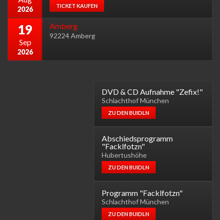
TICKET KAUFEN
2026
Amberg
19
92224 Amberg
Sep
2026
DVD & CD Aufnahme "Zefix!"
Schlachthof München
ZU DEN BUIDLN
Abschiedsprogramm
"Facklfotzn"
Hubertushöhe
ZU DEN BUIDLN
Programm "Facklfotzn"
Schlachthof München
ZU DEN BUIDLN