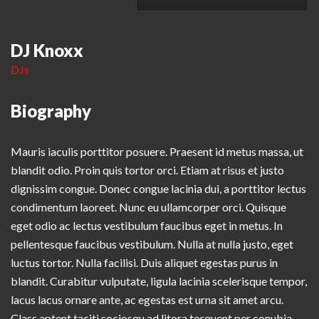
DJ Knoxx
DJs
Biography
Mauris iaculis porttitor posuere. Praesent id metus massa, ut
blandit odio. Proin quis tortor orci. Etiam at risus et justo
dignissim congue. Donec congue lacinia dui, a porttitor lectus
condimentum laoreet. Nunc eu ullamcorper orci. Quisque
eget odio ac lectus vestibulum faucibus eget in metus. In
pellentesque faucibus vestibulum. Nulla at nulla justo, eget
luctus tortor. Nulla facilisi. Duis aliquet egestas purus in
blandit. Curabitur vulputate, ligula lacinia scelerisque tempor,
lacus lacus ornare ante, ac egestas est urna sit amet arcu.
Class aptent taciti sociosqu ad litora torquent per conubia