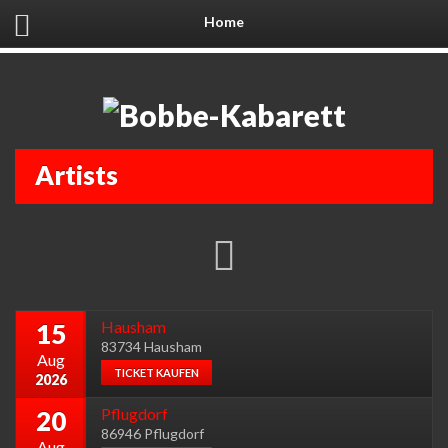
Home
Artists
Hausham
15
83734 Hausham
Aug
TICKET KAUFEN
2026
Pflugdorf
20
86946 Pflugdorf
Aug